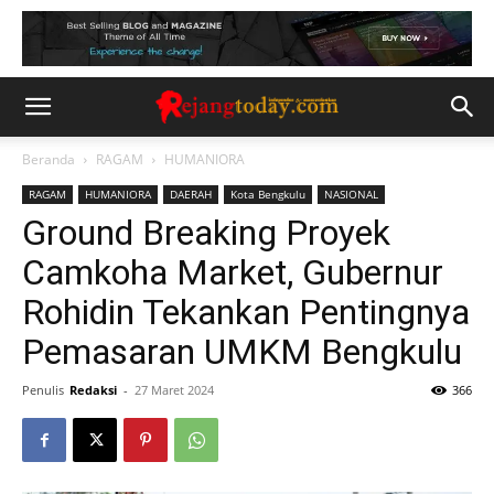
Beranda
RAGAM
HUMANIORA
RAGAM
HUMANIORA
DAERAH
Kota Bengkulu
NASIONAL
Ground Breaking Proyek
Camkoha Market, Gubernur
Rohidin Tekankan Pentingnya
Pemasaran UMKM Bengkulu
Penulis
Redaksi
-
27 Maret 2024
366