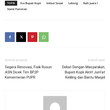
TOPIK
Era Bupati Kopli
Inklusi Sosial
Lebong
Raih Juara I
Stand Pameran
Artikulli paraprak
Artikulli tjetër
Segera Renovasi, Fisik Rusun
Dekat Dengan Masyarakat,
ASN Dicek Tim BP2P
Bupati Kopli Aktif Jum’at
Kementerian PUPR
Keliling dan Bantu Masjid