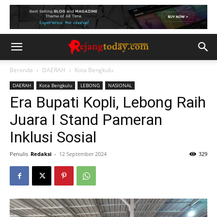
Beranda
DAERAH
Kota Bengkulu
DAERAH
Kota Bengkulu
LEBONG
NASIONAL
Era Bupati Kopli, Lebong Raih
Juara I Stand Pameran
Inklusi Sosial
Penulis
Redaksi
-
12 September 2024
329