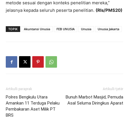
metode sesuai dengan konteks penelitian mereka,”
jelasnya kepada seluruh peserta penelitian.
(Rls/PMS20)
TOPIK
Akuntansi Unusia
FEB UNUSIA
Unusia
Unusia Jakarta
Artikulli paraprak
Artikulli tjetër
Polres Bengkulu Utara
Bunuh Marbot Masjid, Pemuda
Amankan 11 Terduga Pelaku
Asal Seluma Diringkus Aparat
Pembakaran Aset Milik PT
BRS