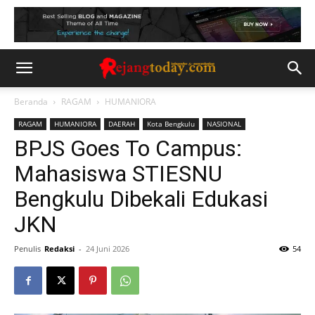
Beranda
RAGAM
HUMANIORA
RAGAM
HUMANIORA
DAERAH
Kota Bengkulu
NASIONAL
BPJS Goes To Campus:
Mahasiswa STIESNU
Bengkulu Dibekali Edukasi
JKN
Penulis
Redaksi
-
24 Juni 2026
54