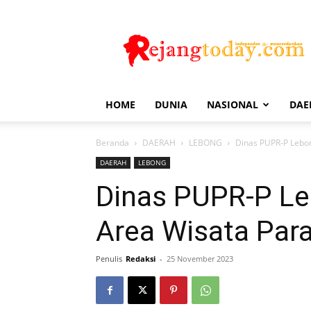
Rejang
Today
HOME
DUNIA
NASIONAL
DAE
Beranda
DAERAH
LEBONG
Dinas PUPR-P Lebo
DAERAH
LEBONG
Dinas PUPR-P L
Area Wisata Par
Penulis
Redaksi
-
25 November 2023