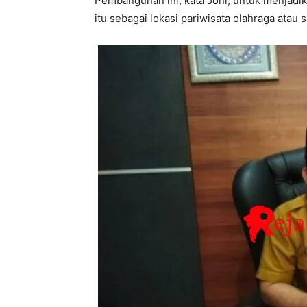
Pembangunan ini, kata Joni, untuk menjadik
itu sebagai lokasi pariwisata olahraga atau 