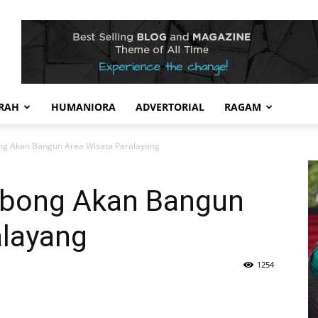
RAH
HUMANIORA
ADVERTORIAL
RAGAM
ng Akan Bangun Area Wisata Paralayang
ebong Akan Bangun
alayang
1254