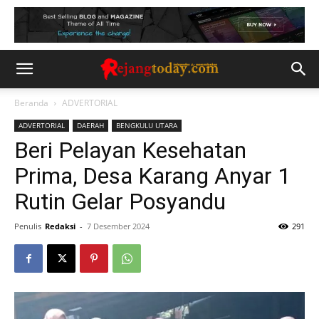
Beranda
ADVERTORIAL
ADVERTORIAL
DAERAH
BENGKULU UTARA
Beri Pelayan Kesehatan
Prima, Desa Karang Anyar 1
Rutin Gelar Posyandu
Penulis
Redaksi
-
7 Desember 2024
291