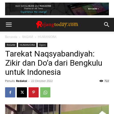
Beranda
RAGAM
HUMANIORA
RAGAM
HUMANIORA
Opini
Tarekat Naqsyabandiyah:
Zikir dan Do’a dari Bengkulu
untuk Indonesia
Penulis
Redaksi
-
22 Oktober 2022
722