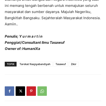
ini memang tengah berbenah untuk memajukan seluruh
masyarakat dan sumber dayanya. Majulah Negeriku,
Bangkitlah Bangsaku. Sejahteralah Masyarakat Indonesia.
Aamiin..
Penulis; Y u r m a r t i n
Penggiat/Consultant Ilmu Tasawuf
Owner of: HumaniXa
TOPIK
Tarekat Naqsyabandiyah
Tasawuf
Zikir