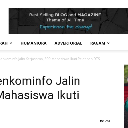
RAH
HUMANIORA
ADVERTORIAL
RAGAM
nkominfo Jalin Kerjasama, 300 Mahasiswa Ikuti Pelatihan DTS
nkominfo Jalin
Mahasiswa Ikuti
281