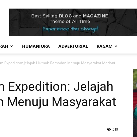
RAH
HUMANIORA
ADVERTORIAL
RAGAM
im Expedition: Jelajah Hikmah Ramadan Menuju Masyarakat Madani
 Expedition: Jelajah
 Menuju Masyarakat
319