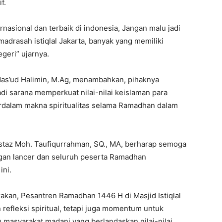
f.
rnasional dan terbaik di indonesia, Jangan malu jadi
adrasah istiqlal Jakarta, banyak yang memiliki
egeri” ujarnya.
as’ud Halimin, M.Ag, menambahkan, pihaknya
di sarana memperkuat nilai-nilai keislaman para
dalam makna spiritualitas selama Ramadhan dalam
 Ustaz Moh. Taufiqurrahman, SQ., MA, berharap semoga
gan lancer dan seluruh peserta Ramadhan
ini.
kan, Pesantren Ramadhan 1446 H di Masjid Istiqlal
refleksi spiritual, tetapi juga momentum untuk
masyarakat madani yang berlandaskan nilai-nilai