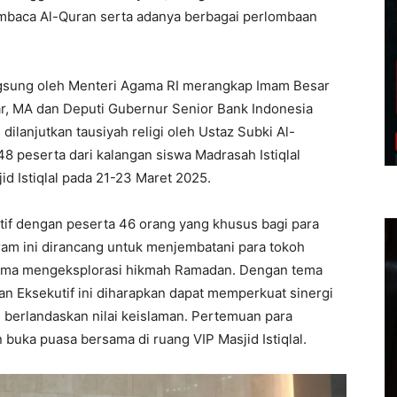
embaca Al-Quran serta adanya berbagai perlombaan
ngsung oleh Menteri Agama RI merangkap Imam Besar
mar, MA dan Deputi Gubernur Senior Bank Indonesia
ilanjutkan tausiyah religi oleh Ustaz Subki Al-
48 peserta dari kalangan siswa Madrasah Istiqlal
id Istiqlal pada 21-23 Maret 2025.
if dengan peserta 46 orang yang khusus bagi para
ram ini dirancang untuk menjembatani para tokoh
rsama mengeksplorasi hikmah Ramadan. Dengan tema
 Eksekutif ini diharapkan dapat memperkuat sinergi
erlandaskan nilai keislaman. Pertemuan para
 buka puasa bersama di ruang VIP Masjid Istiqlal.