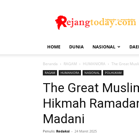
Rejang
Today
HOME
DUNIA
NASIONAL
DAE
Beranda
RAGAM
HUMANIORA
The Great Musl
RAGAM
HUMANIORA
NASIONAL
POLHUKAM
The Great Muslim
Hikmah Ramadan
Madani
Penulis
Redaksi
-
24 Maret 2025