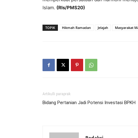
Islam.
(Rls/PMS20)
TOPIK
Hikmah Ramadan
Jelajah
Masyarakat M
Artikulli paraprak
Bidang Pertanian Jadi Potensi Investasi BPKH
Redaksi