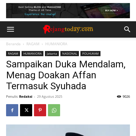
Beranda
RAGAM
HUMANIORA
RAGAM
HUMANIORA
Jakarta
NASIONAL
POLHUKAM
Sampaikan Duka Mendalam,
Menag Doakan Affan
Termasuk Syuhada
Penulis
Redaksi
-
29 Agustus 2025
9026