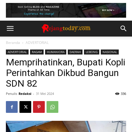
Beranda
ADVERTORIAL
ADVERTORIAL
RAGAM
HUMANIORA
DAERAH
LEBONG
NASIONAL
Memprihatinkan, Bupati Kopli
Perintahkan Dikbud Bangun
SDN 82
Penulis
Redaksi
-
31 Mei 2024
336