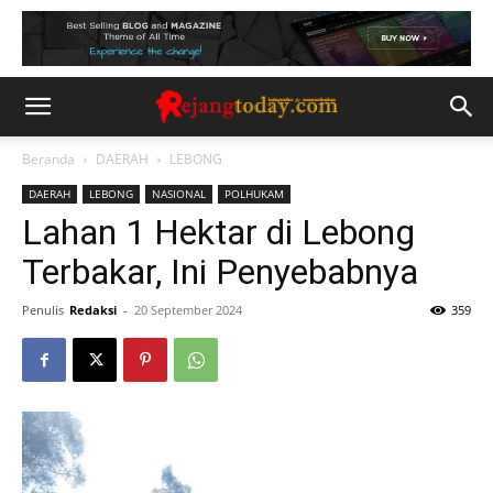
Beranda
DAERAH
LEBONG
DAERAH
LEBONG
NASIONAL
POLHUKAM
Lahan 1 Hektar di Lebong
Terbakar, Ini Penyebabnya
Penulis
Redaksi
-
20 September 2024
359