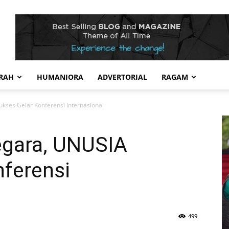
RAH
HUMANIORA
ADVERTORIAL
RAGAM
ses Gelar Konferensi Internasional
egara, UNUSIA
nferensi
499