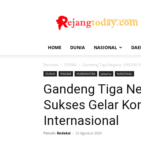
Rejang
Today
HOME
DUNIA
NASIONAL
DAE
Beranda
DUNIA
Gandeng Tiga Negara, UNUSIA Suk
DUNIA
RAGAM
HUMANIORA
Jakarta
NASIONAL
Gandeng Tiga N
Sukses Gelar Ko
Internasional
Penulis
Redaksi
-
22 Agustus 2024