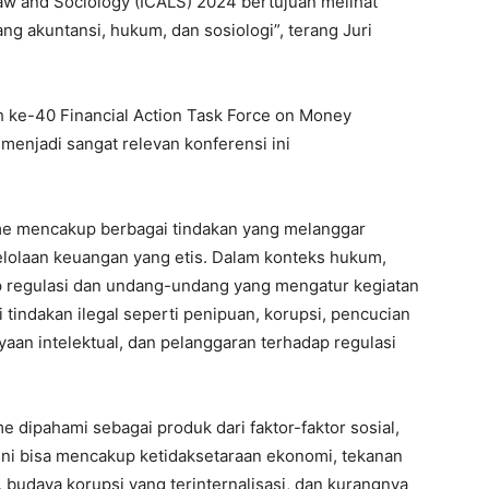
aw and Sociology (ICALS) 2024 bertujuan melihat
dang akuntansi, hukum, dan sosiologi”, terang Juri
 ke-40 Financial Action Task Force on Money
menjadi sangat relevan konferensi ini
rime mencakup berbagai tindakan yang melanggar
elolaan keuangan yang etis. Dalam konteks hukum,
ap regulasi dan undang-undang yang mengatur kegiatan
 tindakan ilegal seperti penipuan, korupsi, pencucian
yaan intelektual, dan pelanggaran terhadap regulasi
me dipahami sebagai produk dari faktor-faktor sosial,
 ini bisa mencakup ketidaksetaraan ekonomi, tekanan
 budaya korupsi yang terinternalisasi, dan kurangnya