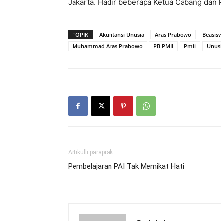
Jakarta. Hadir beberapa Ketua Cabang dan k
TOPIK
Akuntansi Unusia
Aras Prabowo
Beasis
Muhammad Aras Prabowo
PB PMII
Pmii
Unus
Artikulli paraprak
Pembelajaran PAI Tak Memikat Hati