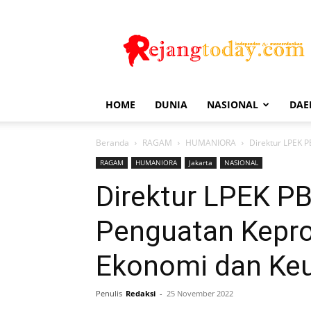
Rejang
Today
HOME
DUNIA
NASIONAL
DAE
Beranda
RAGAM
HUMANIORA
Direktur LPEK 
RAGAM
HUMANIORA
Jakarta
NASIONAL
Direktur LPEK P
Penguatan Kepro
Ekonomi dan Ke
Penulis
Redaksi
-
25 November 2022