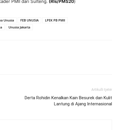
ader PMII dari Sulteng.
(Rls/PMS20
)
wa Unusia
FEB UNUSIA
LPEK PB PMII
ia
Unusia Jakarta
Artikulli tjetër
Derta Rohidin Kenalkan Kain Besurek dan Kulit
Lantung di Ajang Internasional