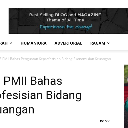
RAH
HUMANIORA
ADVERTORIAL
RAGAM
PB PMII Bahas Penguatan Keprofesisian Bidang Ekonomi dan Keuangan
B PMII Bahas
fesisian Bidang
uangan
535