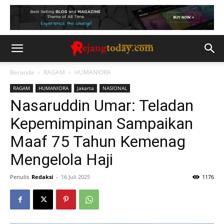
Beranda
RAGAM
HUMANIORA
RAGAM
HUMANIORA
Jakarta
NASIONAL
Nasaruddin Umar: Teladan
Kepemimpinan Sampaikan
Maaf 75 Tahun Kemenag
Mengelola Haji
Penulis
Redaksi
-
16 Juli 2025
1176