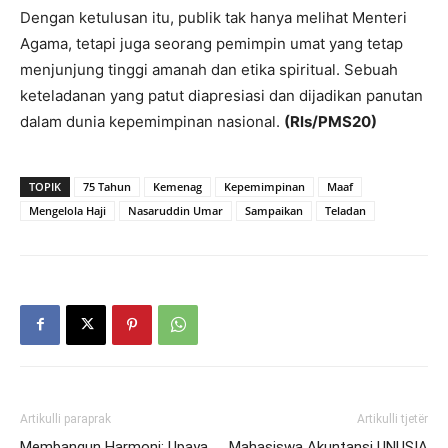
Dengan ketulusan itu, publik tak hanya melihat Menteri
Agama, tetapi juga seorang pemimpin umat yang tetap
menjunjung tinggi amanah dan etika spiritual. Sebuah
keteladanan yang patut diapresiasi dan dijadikan panutan
dalam dunia kepemimpinan nasional.
(Rls/PMS20)
TOPIK
75 Tahun
Kemenag
Kepemimpinan
Maaf
Mengelola Haji
Nasaruddin Umar
Sampaikan
Teladan
Artikulli paraprak
Artikulli tjetër
Membangun Harmoni: Upaya
Mahasiswa Akuntansi UNUSIA