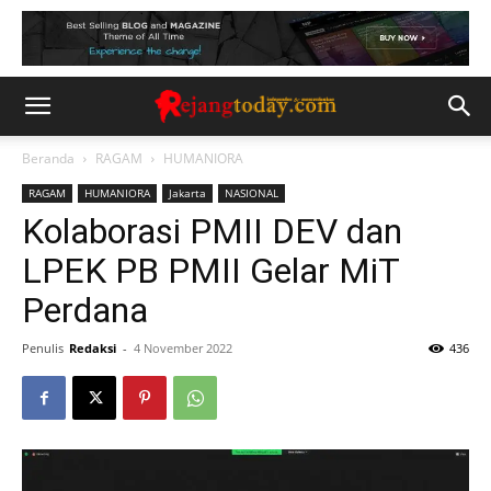
Beranda
RAGAM
HUMANIORA
RAGAM
HUMANIORA
Jakarta
NASIONAL
Kolaborasi PMII DEV dan
LPEK PB PMII Gelar MiT
Perdana
Penulis
Redaksi
-
4 November 2022
436