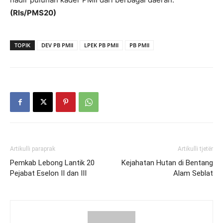
(Rls/PMS20)
TOPIK
DEV PB PMII
LPEK PB PMII
PB PMII
Artikulli paraprak
Artikulli tjetër
Pemkab Lebong Lantik 20
Kejahatan Hutan di Bentang
Pejabat Eselon II dan III
Alam Seblat