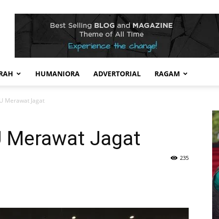
RAH
HUMANIORA
ADVERTORIAL
RAGAM
NU Merawat Jagat
U Merawat Jagat
235