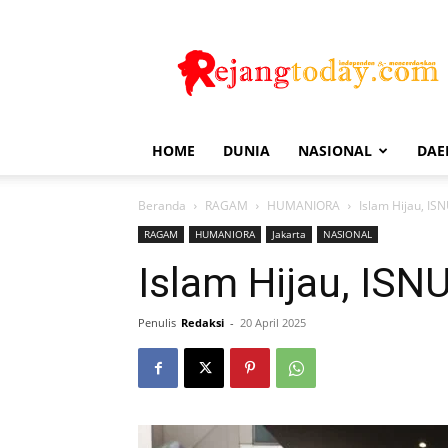
Rejang
Today
HOME
DUNIA
NASIONAL
DAE
Beranda
RAGAM
HUMANIORA
Islam Hijau, IS
RAGAM
HUMANIORA
Jakarta
NASIONAL
Islam Hijau, ISN
Penulis
Redaksi
-
20 April 2025