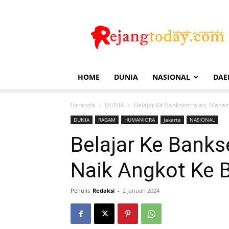
Rejang
Today
HOME
DUNIA
NASIONAL
DAE
Beranda
DUNIA
Belajar Ke Banksentralan, Mahas
DUNIA
RAGAM
HUMANIORA
Jakarta
NASIONAL
Belajar Ke Bank
Naik Angkot Ke 
Penulis
Redaksi
-
2 Januari 2024