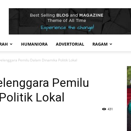
RAH
HUMANIORA
ADVERTORIAL
RAGAM
elenggara Pemilu Dalam Dinamika Politik Lokal
elenggara Pemilu
olitik Lokal
431