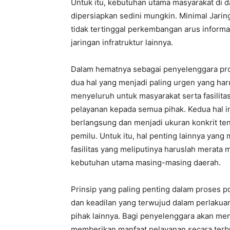
Untuk itu, kebutuhan utama masyarakat di da
dipersiapkan sedini mungkin. Minimal Jarin
tidak tertinggal perkembangan arus inform
jaringan infratruktur lainnya.
Dalam hematnya sebagai penyelenggara pro
dua hal yang menjadi paling urgen yang haru
menyeluruh untuk masyarakat serta fasilit
pelayanan kepada semua pihak. Kedua hal in
berlangsung dan menjadi ukuran konkrit te
pemilu. Untuk itu, hal penting lainnya yan
fasilitas yang meliputinya haruslah merata
kebutuhan utama masing-masing daerah.
Prinsip yang paling penting dalam proses p
dan keadilan yang terwujud dalam perlakua
pihak lainnya. Bagi penyelenggara akan men
memberikan manfaat pelayanan secara terb