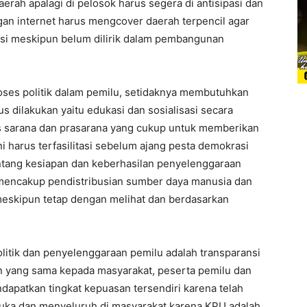
erah apalagi di pelosok harus segera di antisipasi dan
gan internet harus mengcover daerah terpencil agar
asi meskipun belum dilirik dalam pembangunan
ses politik dalam pemilu, setidaknya membutuhkan
s dilakukan yaitu edukasi dan sosialisasi secara
as sarana dan prasarana yang cukup untuk memberikan
i harus terfasilitasi sebelum ajang pesta demokrasi
ntang kesiapan dan keberhasilan penyelenggaraan
g mencakup pendistribusian sumber daya manusia dan
 meskipun tetap dengan melihat dan berdasarkan
olitik dan penyelenggaraan pemilu adalah transparansi
n yang sama kepada masyarakat, peserta pemilu dan
dapatkan tingkat kepuasan tersendiri karena telah
uka dan menyeluruh di masyarakat karena KPU adalah