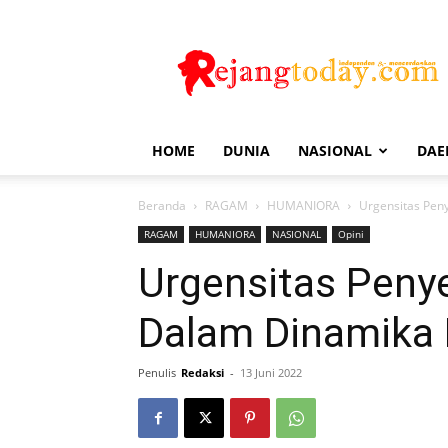
Rejang
Today
HOME
DUNIA
NASIONAL
DAE
Beranda
RAGAM
HUMANIORA
Urgensitas Peny
RAGAM
HUMANIORA
NASIONAL
Opini
Urgensitas Peny
Dalam Dinamika P
Penulis
Redaksi
-
13 Juni 2022